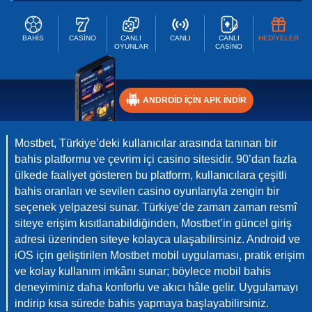
BAHİS
CASINO
CANLI
CANLI
CANLI
HEDIYELER
OYUNLAR
CASINO
ANDROID IÇIN APK INDIR
Mostbet, Türkiye’deki kullanıcılar arasında tanınan bir
bahis platformu ve çevrim içi casino sitesidir. 90’dan fazla
ülkede faaliyet gösteren bu platform, kullanıcılara çeşitli
bahis oranları ve sevilen casino oyunlarıyla zengin bir
seçenek yelpazesi sunar. Türkiye’de zaman zaman resmî
siteye erişim kısıtlanabildiğinden, Mostbet’in güncel giriş
adresi üzerinden siteye kolayca ulaşabilirsiniz. Android ve
iOS için geliştirilen Mostbet mobil uygulaması, pratik erişim
ve kolay kullanım imkânı sunar; böylece mobil bahis
deneyiminiz daha konforlu ve akıcı hâle gelir. Uygulamayı
indirip kısa sürede bahis yapmaya başlayabilirsiniz.