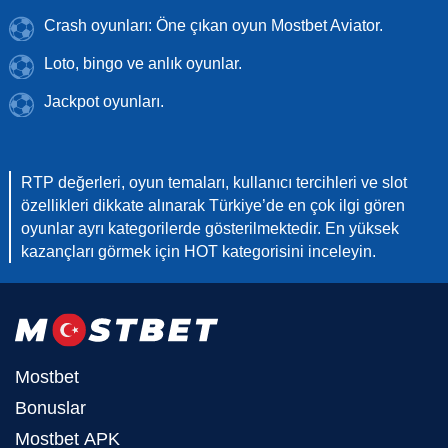
Crash oyunları: Öne çıkan oyun Mostbet Aviator.
Loto, bingo ve anlık oyunlar.
Jackpot oyunları.
RTP değerleri, oyun temaları, kullanıcı tercihleri ve slot
özellikleri dikkate alınarak Türkiye’de en çok ilgi gören
oyunlar ayrı kategorilerde gösterilmektedir. En yüksek
kazançları görmek için HOT kategorisini inceleyin.
Mostbet
Bonuslar
Mostbet APK