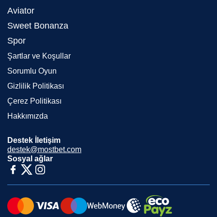
Aviator
Sweet Bonanza
Spor
Şartlar ve Koşullar
Sorumlu Oyun
Gizlilik Politikası
Çerez Politikası
Hakkımızda
Destek İletişim
destek@mostbet.com
Sosyal ağlar