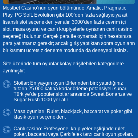
Mostbet Casino’nun oyun bölümünde, Amatic, Pragmatic
Play, PG Soft, Evolution gibi 100’den fazla sağlayıcıya ait
lisanslı slot seçenekleri yer alır. 3000’den fazla çevrim içi
slot, masa oyunu ve canlı krupiyelerle oynanan canlı casino
seçeneği bulunur. Gerçek para ile oynamak için hesabınıza
para yatırmanız gerekir; ancak giriş yaptıktan sonra oyunların
bir kısmını ücretsiz deneme modunda da deneyebilirsiniz.
Site üzerinde tüm oyunlar kolay erişilebilen kategorilere
ayrılmıştır:
Slotlar: En yaygın oyun türlerinden biri; yatırdığınız
tutarın 25.000 katına kadar ödeme potansiyeli sunar.
Türkiye’de popüler slotlar arasında Sweet Bonanza ve
Sugar Rush 1000 yer alır.
Masa oyunları: Rulet, blackjack, baccarat ve poker gibi
klasik oyun seçenekleri.
Canlı casino: Profesyonel krupiyeler eşliğinde rulet,
poker, baccarat veya Çarkıfelek tarzı canlı oyun şovları.