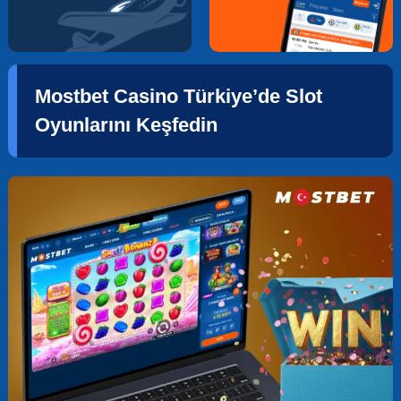
Mostbet Casino Türkiye’de Slot
Oyunlarını Keşfedin