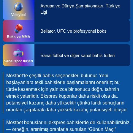
Avrupa ve Dünya Şampiyonaları, Türkiye
Ligi
Voleybol
Bellator, UFC ve profesyonel boks
Boks ve MMA
Sanal futbol ve diğer sanal bahis türleri
Sanal spor türleri
Mostbet’te çeşitli bahis seçenekleri bulunur. Yeni
başlayanlara tekli bahislerle başlamalarını öneririz; bu
türde kazanmak için yalnızca bir sonucu doğru tahmin
etmek yeterlidir. Ekspres kuponlar daha riskli olsa da,
potansiyel kazanç daha yüksektir çünkü farklı sonuçların
oranları çarpılarak daha yüksek kazanç potansiyeli oluşur.
Mostbet bonuslarını ekspres bahislerde de kullanabilirsiniz
— örneğin, artırılmış oranlarla sunulan “Günün Maçı”