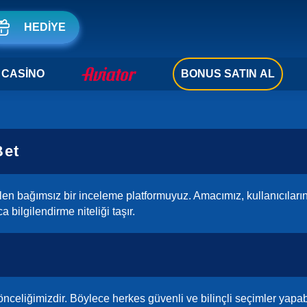
HEDIYE
CASINO
BONUS SATIN AL
Bet
len bağımsız bir inceleme platformuyuz. Amacımız, kullanıcıların 
 bilgilendirme niteliği taşır.
önceliğimizdir. Böylece herkes güvenli ve bilinçli seçimler yapabi