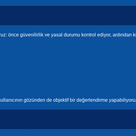
ruz: önce güvenilirlik ve yasal durumu kontrol ediyor, ardından 
ullanıcının gözünden de objektif bir değerlendirme yapabiliyoru