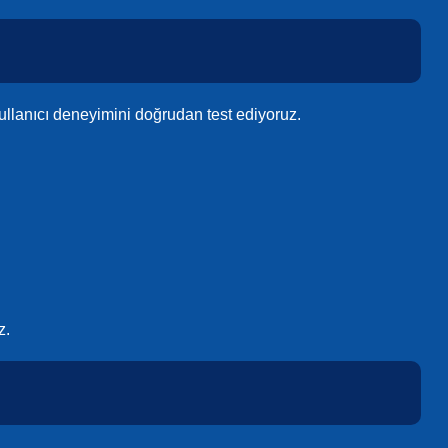
kullanıcı deneyimini doğrudan test ediyoruz.
z.