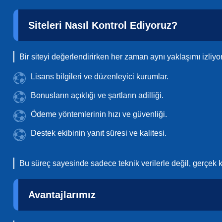
Siteleri Nasıl Kontrol Ediyoruz?
Bir siteyi değerlendirirken her zaman aynı yaklaşımı izliyo
Lisans bilgileri ve düzenleyici kurumlar.
Bonusların açıklığı ve şartların adilliği.
Ödeme yöntemlerinin hızı ve güvenliği.
Destek ekibinin yanıt süresi ve kalitesi.
Bu süreç sayesinde sadece teknik verilerle değil, gerçek k
Avantajlarımız