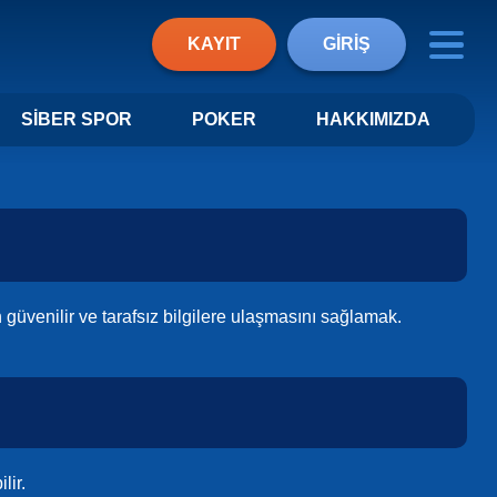
KAYIT
GIRIŞ
SIBER SPOR
POKER
HAKKIMIZDA
güvenilir ve tarafsız bilgilere ulaşmasını sağlamak.
lir.