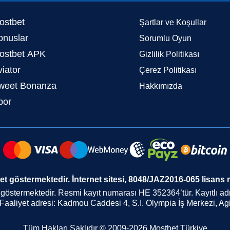
ostbet
Şartlar ve Koşullar
onuslar
Sorumlu Oyun
ostbet APK
Gizlilik Politikası
viator
Çerez Politikası
weet Bonanza
Hakkımızda
por
iyet göstermektedir. İnternet sitesi, 8048/JAZ2016-065 lisa
göstermektedir. Resmi kayıt numarası HE 352364’tür. Kayıtlı adres
. Faaliyet adresi: Kadmou Caddesi 4, S.I. Olympia İş Merkezi, Ag
Tüm Hakları Saklıdır ©️ 2009-2026 Mostbet Türkiye